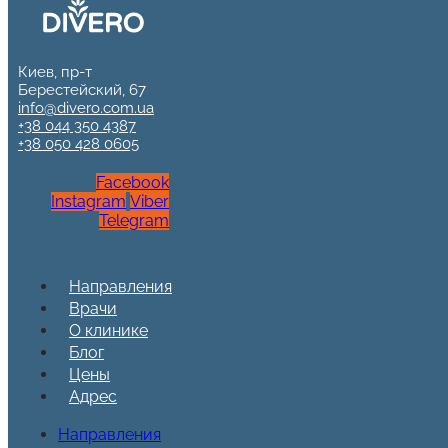
Киев, пр-т
Берестейский, 67
info@divero.com.ua
+38 044 350 4387
+38 050 428 0605
Facebook
Instagram
Viber
Telegram
Направления
Врачи
О клинике
Блог
Цены
Адрес
Направления