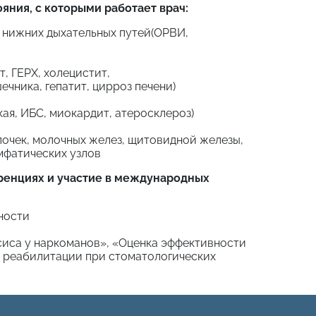
яния, с которыми работает врач:
и нижних дыхательных путей(ОРВИ,
, ГЕРХ, холецистит,
чника, гепатит, цирроз печени)
ая, ИБС, миокардит, атеросклероз)
почек, молочных желез, щитовидной железы,
мфатических узлов
ренциях и участие в международных
ности
сиса у наркоманов», «Оценка эффективности
реабилитации при стоматологических