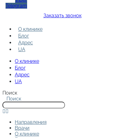
Telegram
Заказать звонок
О клинике
Блог
Адрес
UA
О клинике
Блог
Адрес
UA
Поиск
Поиск
Направления
Врачи
О клинике