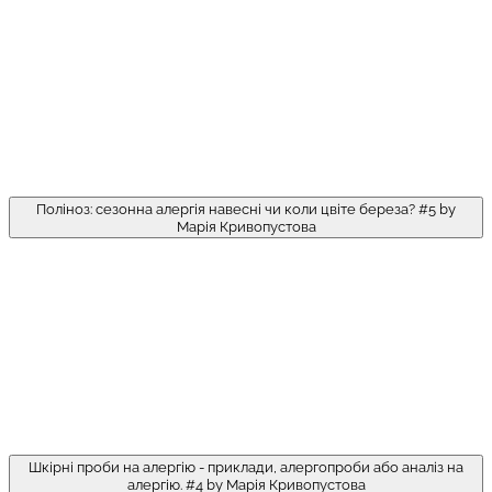
Поліноз: сезонна алергія навесні чи коли цвіте береза? #5 by
Марія Кривопустова
Шкірні проби на алергію - приклади, алергопроби або аналіз на
алергію. #4 by Марія Кривопустова