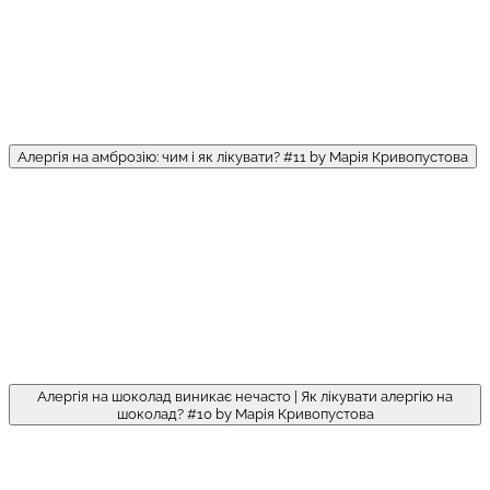
Алергія на амброзію: чим і як лікувати? #11 by Марія Кривопустова
Алергія на шоколад виникає нечасто | Як лікувати алергію на
шоколад? #10 by Марія Кривопустова