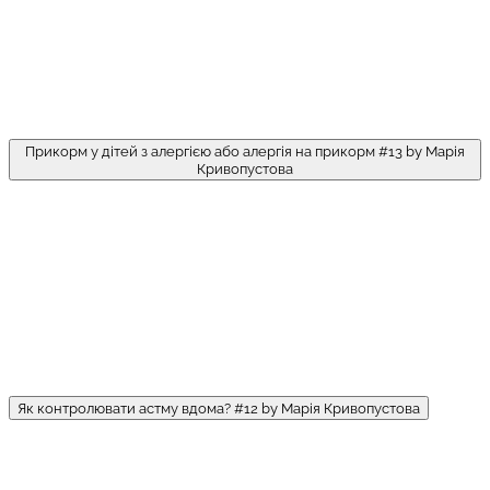
Прикорм у дітей з алергією або алергія на прикорм #13 by Марія
Кривопустова
Як контролювати астму вдома? #12 by Марія Кривопустова