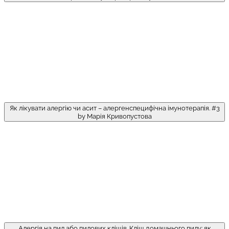
Як лікувати алергію чи асит – алергенспецифічна імунотерапія. #3
by Марія Кривопустова
Алергія на пил або пилових кліщів. Кліщ домашнього пилу: як