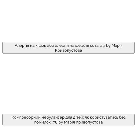
Алергія на кішок або алергія на шерсть кота. #9 by Марія
Кривопустова
Компресорний небулайзер для дітей: як користуватись без
помилок. #8 by Марія Кривопустова