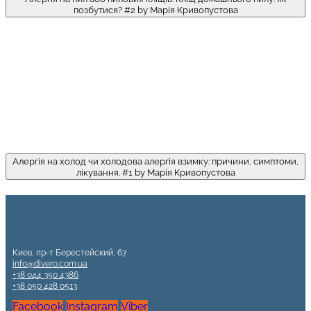
позбутися? #2 by Марія Кривопустова
Алергія на холод чи холодова алергія взимку: причини, симптоми,
лікування. #1 by Марія Кривопустова
Киев, пр-т Берестейский, 67
info@divero.com.ua
+38 044 350 4386
+38 050 428 0513
Facebook
Instagram
Viber