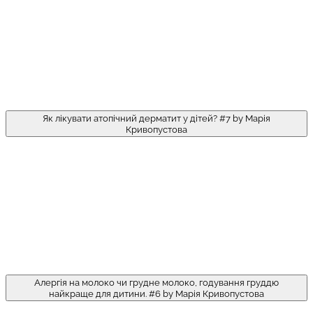
Як лікувати атопічний дерматит у дітей? #7 by Марія
Кривопустова
Алергія на молоко чи грудне молоко, годування груддю
найкраще для дитини. #6 by Марія Кривопустова