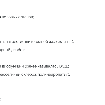
 половых органов;
, патология щитовидной железы и т.п.);
арный диабет;
 дисфункции (ранее называлась ВСД);
рассеянный склероз, полинейропатия).
;