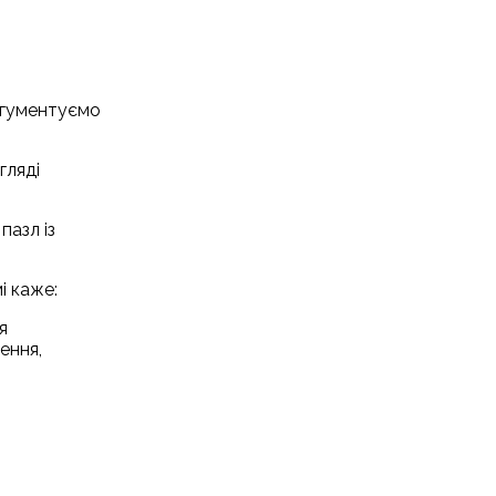
аргументуємо
гляді
пазл із
і каже:
я
ення,