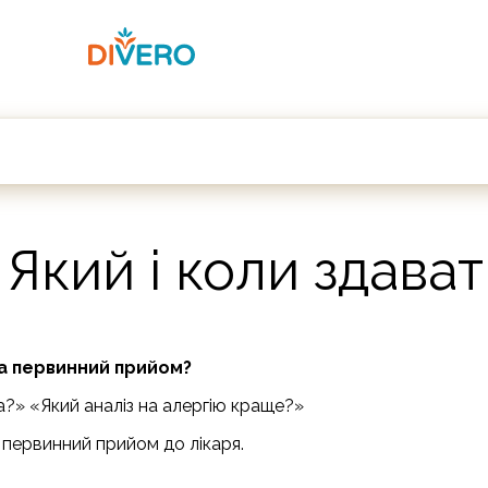
 Який і коли здава
на первинний прийом?
а?» «Який аналіз на алергію краще?»
а первинний прийом до лікаря.