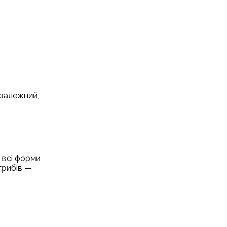
-залежний,
, всі форми
грибів —