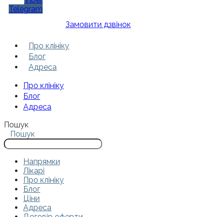
Telegram
Замовити дзвінок
Про клініку
Блог
Адреса
Про клініку
Блог
Адреса
Пошук
Пошук
Напрямки
Лікарі
Про клініку
Блог
Ціни
Адреса
Договір оферти