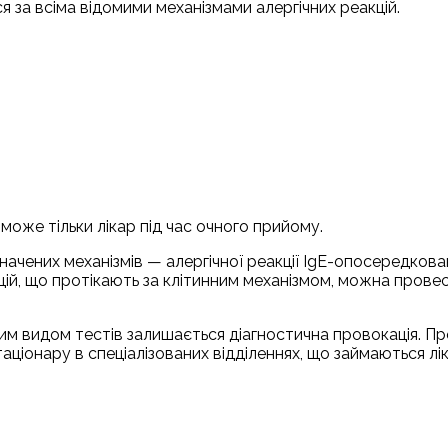
 за всіма відомими механізмами алергічних реакцій.
 може тільки лікар під час очного прийому.
начених механізмів — алергічної реакції IgE-опосередков
цій, що протікають за клітинним механізмом, можна прове
им видом тестів залишається діагностична провокація. Пр
аціонару в спеціалізованих відділеннях, що займаються л