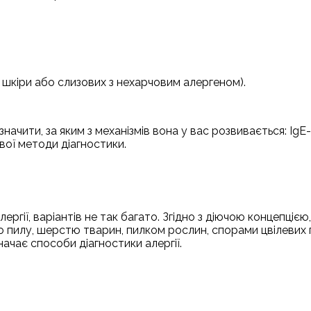
 шкіри або слизових з нехарчовим алергеном).
начити, за яким з механізмів вона у вас розвивається: IgE
вої методи діагностики.
гії, варіантів не так багато. Згідно з діючою концепцією
о пилу, шерстю тварин, пилком рослин, спорами цвілевих 
ачає способи діагностики алергії.