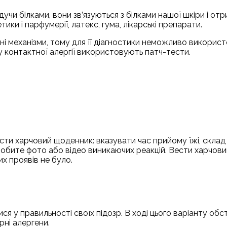
чи білками, вони зв’язуються з білками нашої шкіри і от
ики і парфумерії, латекс, гума, лікарські препарати.
ні механізми, тому для її діагностики неможливо викорис
ку контактної алергії використовують патч-тести.
сти харчовий щоденник: вказувати час прийому їжі, склад 
зробите фото або відео виникаючих реакцій. Вести харчов
их проявів не було.
я у правильності своїх підозр. В ході цього варіанту об
ні алергени.