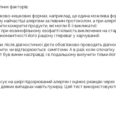
пних факторів:
шлунково-кишкових формах, наприклад, це єдина можлива ф
іону найчастіші алергени за певним протоколом, а при алергі
и конкретні продукти, які могли б її викликати);
при еозинофільному езофагіті кількість виключених на ста
зноманітності його раціону і переваг у харчуванні).
и, після діагностичної дієти обов’язково проводять діагн
ити, чи відтворюються симптоми. А в разі, коли спочатку
 був винен насправді, і в подальшому вилучити тільки йог
ксує на шкірі підозрюваний алерген і оцінює реакцію через 
і в деяких випадках навіть пухирці. Цей тест використовуют