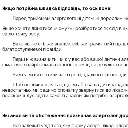
Якщо потрібна швидка відповідь, то ось вона:
Перед прийомом алерголога ні дітям, ні дорослим нія
Якщо хочете дізнатися «чому?» і розібратися як слід в 
свою точку зору.
Важливі не стільки аналізи, скільки грамотний підхі
багатоступеневої піраміди.
Перш ніж визначити, чи є у вас або вашої дитини алер
шматочків найрізноманітнішої інформації, а результати ан
Уявіть, ви витратили час і гроші, здали хтось поради
Щоб не виявилося так, що ви або ваша дитина здал
недостатньо, ми радимо спочатку звернутися до лікаря-а
порекомендує здати саме ті аналізи, які потрібні алерго
Які аналізи та обстеження призначає алерголог дор
Все залежить від того, яку форму алергії лікар-алер