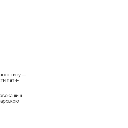
аного типу —
сти патч-
овокаційні
ікарською