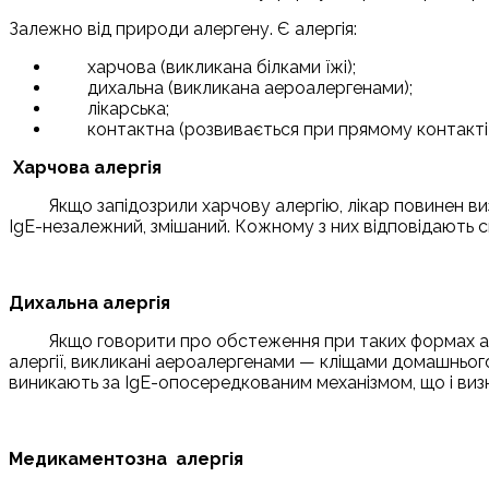
Залежно від природи алергену. Є алергія:
харчова (викликана білками їжі);
дихальна (викликана аероалергенами);
лікарська;
контактна (розвивається при прямому контакті
Харчова алергія
Якщо запідозрили харчову алергію, лікар повинен виз
IgE-незалежний, змішаний. Кожному з них відповідають с
Дихальна алергія
Якщо говорити про обстеження при таких формах алер
алергії, викликані аероалергенами — кліщами домашньог
виникають за IgE-опосередкованим механізмом, що і визн
Медикаментозна алергія