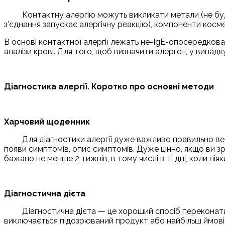
Контактну алергію можуть викликати метали (не буду
з’єднання запускає алергічну реакцію), компоненти космет
В основі контактної алергії лежать не-IgE-опосередкова
аналізи крові. Для того, щоб визначити алерген, у випад
Діагностика алергії. Коротко про основні методи
Харчовий щоденник
Для діагностики алергії дуже важливо правильно ве
появи симптомів, опис симптомів. Дуже цінно, якщо ви 
бажано не менше 2 тижнів, в тому числі в ті дні, коли ніяк
Діагностична дієта
Діагностична дієта — це хороший спосіб переконатис
виключається підозрюваний продукт або найбільш ймовір