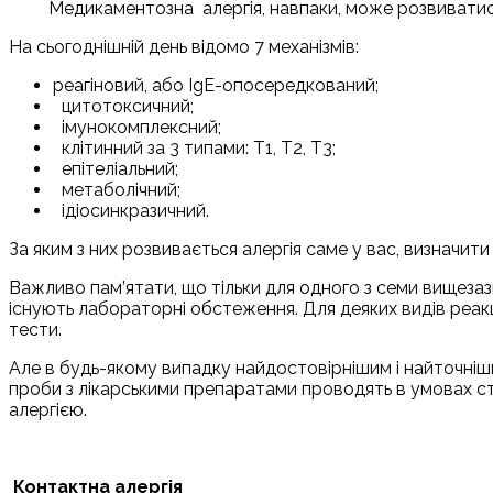
Медикаментозна алергія, навпаки, може розвиватися
На сьогоднішній день відомо 7 механізмів:
реагіновий, або IgE-опосередкований;
цитотоксичний;
імунокомплексний;
клітинний за 3 типами: Т1, Т2, Т3;
епітеліальний;
метаболічний;
ідіосинкразичний.
За яким з них розвивається алергія саме у вас, визначити
Важливо пам’ятати, що тільки для одного з семи вищезаз
існують лабораторні обстеження. Для деяких видів реак
тести.
Але в будь-якому випадку найдостовірнішим і найточніш
проби з лікарськими препаратами проводять в умовах ст
алергією.
Контактна алергія