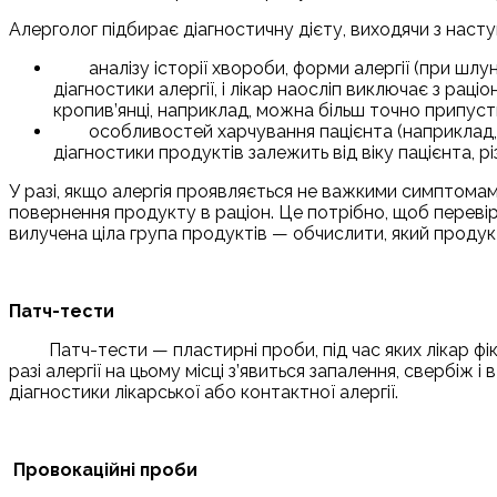
Алерголог підбирає діагностичну дієту, виходячи з насту
аналізу історії хвороби, форми алергії (при 
діагностики алергії, і лікар наосліп виключає з рац
кропив’янці, наприклад, можна більш точно припустит
особливостей харчування пацієнта (наприклад, 
діагностики продуктів залежить від віку пацієнта, рі
У разі, якщо алергія проявляється не важкими симптомам
повернення продукту в раціон. Це потрібно, щоб перевір
вилучена ціла група продуктів — обчислити, який продукт
Патч-тести
Патч-тести — пластирні проби, під час яких лікар фі
разі алергії на цьому місці з’явиться запалення, свербіж 
діагностики лікарської або контактної алергії.
Провокаційні проби