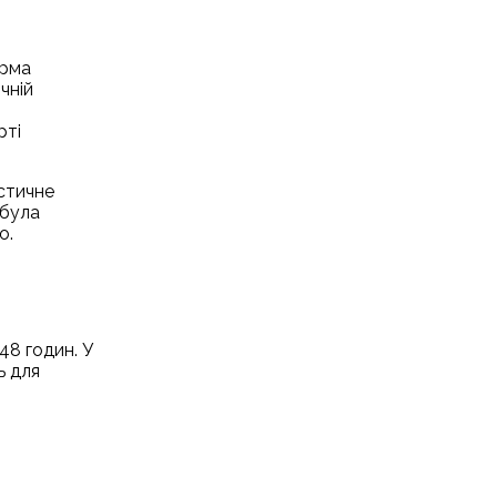
орма
чній
рті
остичне
 була
о.
48 годин. У
ь для