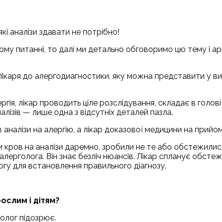
кі аналізи здавати не потрібно!
цьому питанні, то далі ми детально обговоримо цю тему і 
д лікаря до алергодиагностики, яку можна представити у ви
гія, лікар проводить ціле розслідування, складає в голові 
алізів — лише одна з відсутніх деталей пазла.
в аналізи на алергію, а лікар доказової медицини на прийом
и кров на аналізи даремно, зробили не те або обстежилис
лерголога. Він знає безліч нюансів. Лікар спланує обстеж
логу для встановлення правильного діагнозу.
ослим і дітям?
голог підозрює.