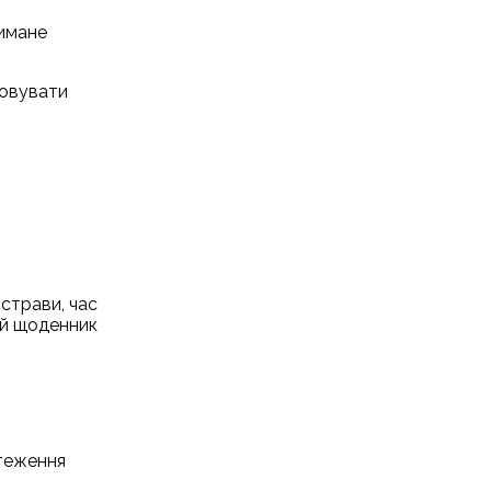
римане
товувати
страви, час
ий щоденник
стеження