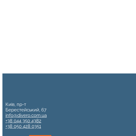
Київ, пр-т
Берестейський, 67
info@divero.com.ua
+38 044 350 4382
+38 050 428 0351