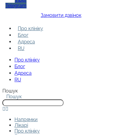
Telegram
Замовити дзвінок
Про клініку
Блог
Адреса
RU
Про клініку
Блог
Адреса
RU
Пошук
Пошук
Напрямки
Лікарі
Про клініку