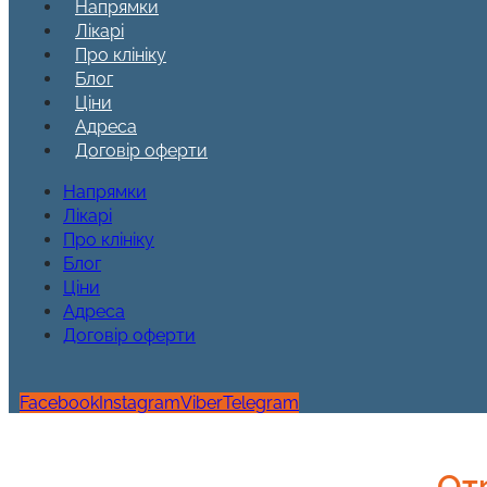
Напрямки
Лікарі
Про клініку
Блог
Ціни
Адреса
Договір оферти
Напрямки
Лікарі
Про клініку
Блог
Ціни
Адреса
Договір оферти
Facebook
Instagram
Viber
Telegram
От