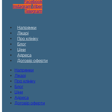
Facebook
Instagram
Viber
Telegram
Напрямки
Лікарі
Про клініку
Блог
Ціни
Адреса
Договір оферти
Напрямки
Лікарі
Про клініку
Блог
Ціни
Адреса
Договір оферти