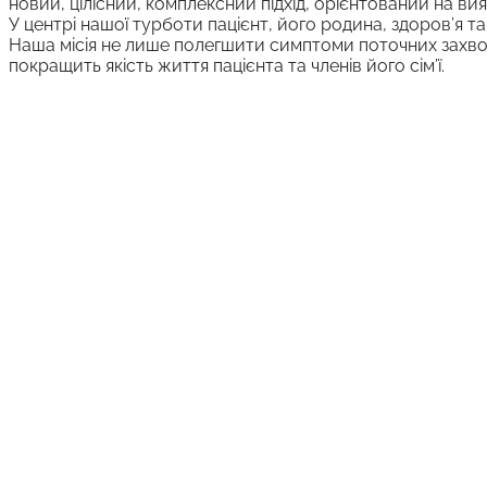
новий, цілісний, комплексний підхід, орієнтований на ви
У центрі нашої турботи пацієнт, його родина, здоров’я та
Наша місія не лише полегшити симптоми поточних захво
покращить якість життя пацієнта та членів його сім’ї.