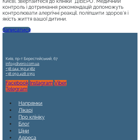
Києві, звертайтеся до клініки “ДІВЕРО”. Медичний
контроль і дотримання рекомендацій допоможуть
контролювати алергічні реакції, поліпшити здоров’я і
якість життя вашої дитини.
Записатися
Київ, пр-т Берестейський, 67
info@divero.com.ua
+38 044 350 4382
+38 050 428 0351
Facebook
Instagram
Viber
Telegram
Напрямки
Лікарі
Про клініку
Блог
Ціни
Адреса