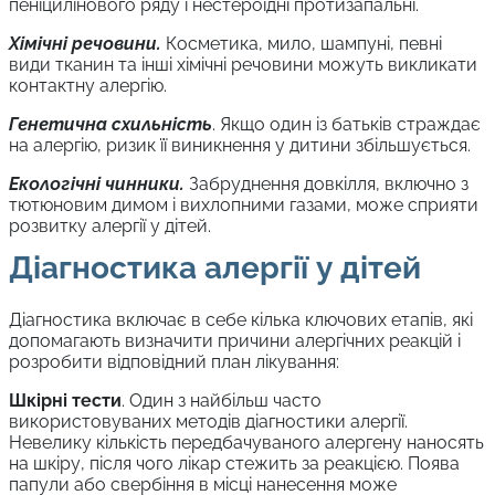
пеніцилінового ряду і нестероїдні протизапальні.
Хімічні речовини.
Косметика, мило, шампуні, певні
види тканин та інші хімічні речовини можуть викликати
контактну алергію.
Генетична схильність
. Якщо один із батьків страждає
на алергію, ризик її виникнення у дитини збільшується.
Екологічні чинники.
Забруднення довкілля, включно з
тютюновим димом і вихлопними газами, може сприяти
розвитку алергії у дітей.
Діагностика алергії у дітей
Діагностика включає в себе кілька ключових етапів, які
допомагають визначити причини алергічних реакцій і
розробити відповідний план лікування:
Шкірні тести
. Один з найбільш часто
використовуваних методів діагностики алергії.
Невелику кількість передбачуваного алергену наносять
на шкіру, після чого лікар стежить за реакцією. Поява
папули або свербіння в місці нанесення може