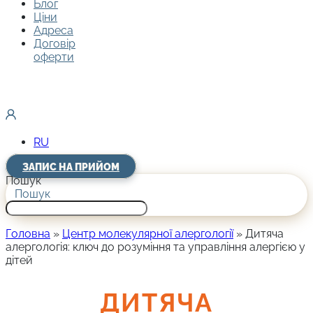
Блог
Ціни
Адреса
Договір
оферти
RU
ЗАПИС НА ПРИЙОМ
Пошук
Пошук
Головна
»
Центр молекулярної алергології
»
Дитяча
алергологія: ключ до розуміння та управління алергією у
дітей
ДИТЯЧА