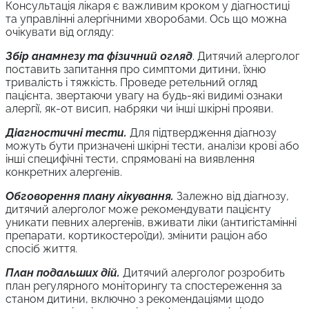
Консультація лікаря є важливим кроком у діагностиці
та управлінні алергічними хворобами. Ось що можна
очікувати від огляду:
Збір анамнезу та фізичний огляд
. Дитячий алерголог
поставить запитання про симптоми дитини, їхню
тривалість і тяжкість. Проведе ретельний огляд
пацієнта, звертаючи увагу на будь-які видимі ознаки
алергії, як-от висип, набряки чи інші шкірні прояви.
Діагностичні тести.
Для підтвердження діагнозу
можуть бути призначені шкірні тести, аналізи крові або
інші специфічні тести, спрямовані на виявлення
конкретних алергенів.
Обговорення плану лікування.
Залежно від діагнозу,
дитячий алерголог може рекомендувати пацієнту
уникати певних алергенів, вживати ліки (антигістамінні
препарати, кортикостероїди), змінити раціон або
спосіб життя.
План подальших дій.
Дитячий алерголог розробить
план регулярного моніторингу та спостереження за
станом дитини, включно з рекомендаціями щодо