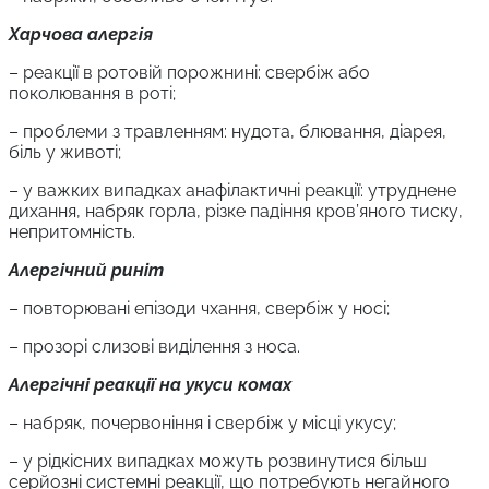
Харчова алергія
– реакції в ротовій порожнині: свербіж або
поколювання в роті;
– проблеми з травленням: нудота, блювання, діарея,
біль у животі;
– у важких випадках анафілактичні реакції: утруднене
дихання, набряк горла, різке падіння кров’яного тиску,
непритомність.
Алергічний риніт
– повторювані епізоди чхання, свербіж у носі;
– прозорі слизові виділення з носа.
Алергічні реакції на укуси комах
– набряк, почервоніння і свербіж у місці укусу;
– у рідкісних випадках можуть розвинутися більш
серйозні системні реакції, що потребують негайного