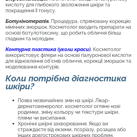
кислоту для глибокого зволоження шкіри та
покращення її тонусу.
Ботулінотерапія.
Процедура, спрямовану корекцію
мімічних зморшок. Косметолог вводить препарати на
основі ботулотоксину, що робить обличчя більш
гладким та молодим.
Контурна пластика (уколи краси).
Косметолог
використовує філери на основі гіалуронової кислоти
для відновлення об’ємів обличчя, корекції зморшок та
моделювання контурів.
Коли потрібна діагностика
шкіри?
Поява незвичайних змін на шкірі. Лікар-
дерматовенеролог, косметолог огляне нові
родимки, зміну кольору чи текстури шкіри,
плями чи висипання.
Хронічні шкірні захворювання. Якщо ви
страждаєте від екземи, псоріазу, розацеа або
інших довгострокових шкірних проблем,