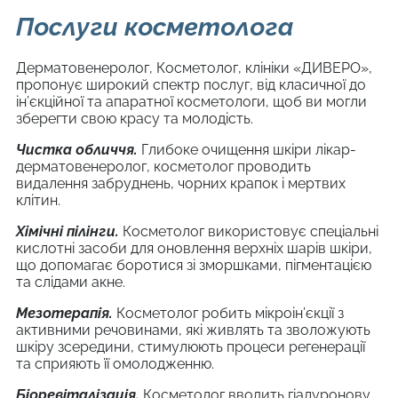
Послуги косметолога
Дерматовенеролог, Косметолог, клініки «ДИВЕРО»,
пропонує широкий спектр послуг, від класичної до
ін’єкційної та апаратної косметологи, щоб ви могли
зберегти свою красу та молодість.
Чистка обличчя.
Глибоке очищення шкіри лікар-
дерматовенеролог, косметолог проводить
видалення забруднень, чорних крапок і мертвих
клітин.
Хімічні пілінги.
Косметолог використовує спеціальні
кислотні засоби для оновлення верхніх шарів шкіри,
що допомагає боротися зі зморшками, пігментацією
та слідами акне.
Мезотерапія.
Косметолог робить мікроін’єкції з
активними речовинами, які живлять та зволожують
шкіру зсередини, стимулюють процеси регенерації
та сприяють її омолодженню.
Біоревіталізація.
Косметолог вводить гіалуронову