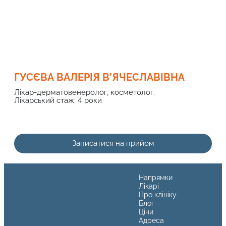
ГУСЄВА ВАЛЕРІЯ В’ЯЧЕСЛАВІВНА
Лікар-дерматовенеролог, косметолог.
Лікарський стаж: 4 роки
Записатися на прийом
Напрямки
Лікарі
Про клініку
Блог
Ціни
Адреса