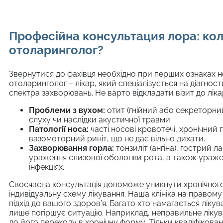
Професійна консультация лора: кол
отоларинголог?
Звернутися до фахівця необхідно при перших ознаках 
отоларинголог – лікар, який спеціалізується на діагност
спектра захворювань. Не варто відкладати візит до ліка
Проблеми з вухом:
отит (гнійний або секреторний)
слуху чи наслідки акустичної травми.
Патології носа:
часті носові кровотечі, хронічний
вазомоторний риніт, що не дає вільно дихати.
Захворювання горла:
тонзиліт (ангіна), гострий ла
ураження слизової оболонки рота, а також ураже
інфекціях.
Своєчасна консультація допоможе уникнути хронічного
індивідуальну схему лікування. Наша клініка на правом
підхід до вашого здоров’я. Багато хто намагається лікув
лише погіршує ситуацію. Наприклад, неправильне ліку
до його переходу в хронічну форму. Тільки кваліфіков