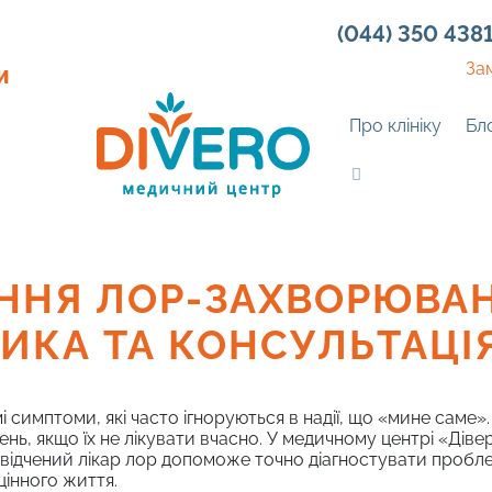
(044) 350 438
За
И
Про клініку
Бл
ННЯ ЛОР-ЗАХВОРЮВАНЬ
ИКА ТА КОНСУЛЬТАЦІ
мі симптоми, які часто ігноруються в надії, що «мине саме
ь, якщо їх не лікувати вчасно. У медичному центрі «Дівер
свідчений лікар лор допоможе точно діагностувати пробл
інного життя.