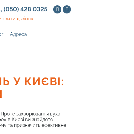
1
,
(050) 428 0325
мовити дзвінок
ог
Адреса
 У КИЄВІ:
Я
». Проте захворювання вуха,
о» в Києві ви знайдете
ему та призначить ефективне