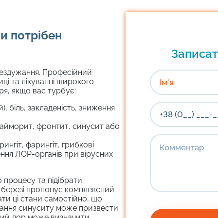
и потрібен
Записат
нездужання. Професійний
иці та лікуванні широкого
ря, якщо вас турбує:
, біль, закладеність, зниження
 гайморит, фронтит, синусит або
рингіт, фарингіт, грибкові
ння ЛОР-органів при вірусних
 процесу та підібрати
у березі пропонує комплексний
ати ці стани самостійно, що
вання синуситу може призвести
аний лор може визначити