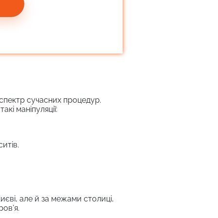
спектр сучасних процедур.
кі маніпуляції:
итів.
иєві, але й за межами столиці,
ров’я.