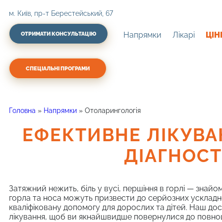
м. Київ, пр-т Берестейський, 67
Напрямки
Лікарі
ЦІН
ОТРИМАТИ КОНСУЛЬТАЦІЮ
СПЕЦІАЛЬНІ ПРОГРАМИ
Головна
»
Напрямки
»
Отоларингологія
ЕФЕКТИВНЕ ЛІКУВА
ДІАГНОСТ
Затяжний нежить, біль у вусі, першіння в горлі — знайо
горла та носа можуть призвести до серйозних ускладнен
кваліфіковану допомогу для дорослих та дітей. Наш до
лікування, щоб ви якнайшвидше повернулися до повноц