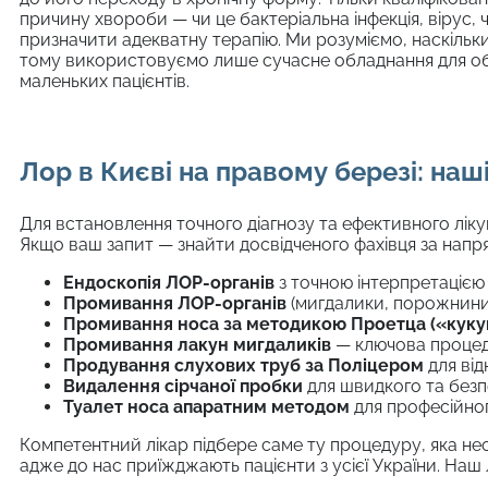
причину хвороби — чи це бактеріальна інфекція, вірус, ч
призначити адекватну терапію. Ми розуміємо, наскільк
тому використовуємо лише сучасне обладнання для обс
маленьких пацієнтів.
Лор
в
Ки
є
в
і на
прав
ому
бере
зі
: наш
Для встановлення точного діагнозу та ефективного лі
Якщо ваш запит — знайти досвідченого фахівця за напря
Ендоскопія ЛОР-органів
з точною інтерпретацією 
Промивання ЛОР-органів
(мигдалики, порожнини н
Промивання носа за методикою Проетца («куку
Промивання лакун мигдаликів
— ключова процеду
Продування слухових труб за Поліцером
для від
Видалення сірчаної пробки
для швидкого та безп
Туалет носа апаратним методом
для професійног
Компетентний лікар підбере саме ту процедуру, яка нео
адже до нас приїжджають пацієнти з усієї України. Наш