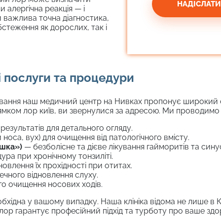
и алергічна реакція — і
и важлива точна діагностика,
теження як дорослих, так і
і послуги та процедури
кування наш медичний центр на Нивках пропонує широкий 
мком лор київ, ви звернулися за адресою. Ми проводимо та
результатів для детального огляду.
оса, вух) для очищення від патологічного вмісту.
шка»)
— безболісне та дієве лікування гайморитів та синус
ра при хронічному тонзиліті.
новлення їх прохідності при отитах.
ечного відновлення слуху.
о очищення носових ходів.
бхідна у вашому випадку. Наша клініка відома не лише в К
 лор гарантує професійний підхід та турботу про ваше здо