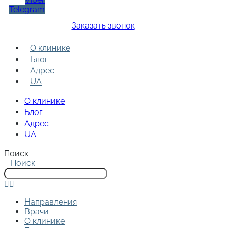
Telegram
Заказать звонок
О клинике
Блог
Адрес
UA
О клинике
Блог
Адрес
UA
Поиск
Поиск
Направления
Врачи
О клинике