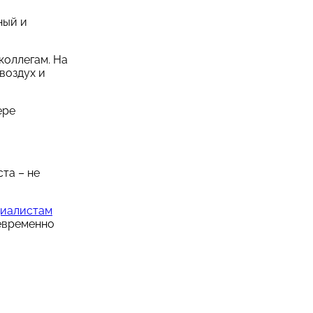
ный и
коллегам. На
воздух и
ере
та – не
циалистам
оевременно