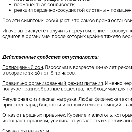
перманентная сонливость;
реакция сердечно-сосудистой системы – повышени
Все эти симптомы сообщают, что самое время останови
Иначе вы рискуете получить переутомление – совокупн
сдвигов в организме, после которых крайне тяжело верн
Действенные средства от усталости:
Полноценный сон
. Взрослым в возрасте 18-60 лет рекоме
в возрасте 13-18 лет: 8-10 часов.
Правильно организованный режим питания
. Именно че
получает разнообразные вещества, необходимые для н
Регулярная физическая нагрузка.
Любая физическая актив
принесет заряд бодрости и положительных эмоций. Глав
Отказ от вредных привычек.
Курение и алкоголь, которы
истощают организм, усиливают усталость и чрезвычайн
Смена деятельности.