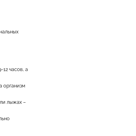
ональных
-12 часов, а
 а организм
или лыжах –
льно