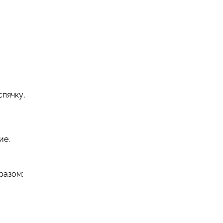
пячку,
ие.
разом;