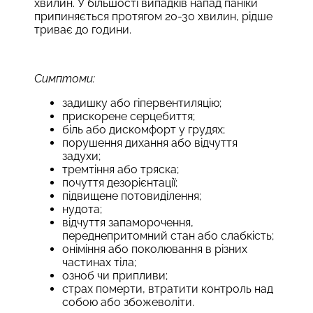
хвилин. У більшості випадків напад паніки
припиняється протягом 20-30 хвилин, рідше
триває до години.
Симптоми:
задишку або гіпервентиляцію;
прискорене серцебиття;
біль або дискомфорт у грудях;
порушення дихання або відчуття
задухи;
тремтіння або тряска;
почуття дезорієнтації;
підвищене потовиділення;
нудота;
відчуття запаморочення,
переднепритомний стан або слабкість;
оніміння або поколювання в різних
частинах тіла;
озноб чи припливи;
страх померти, втратити контроль над
собою або збожеволіти.