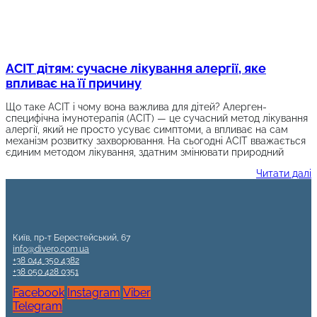
АСІТ дітям: сучасне лікування алергії, яке
впливає на її причину
Що таке АСІТ і чому вона важлива для дітей? Алерген-
специфічна імунотерапія (АСІТ) — це сучасний метод лікування
алергії, який не просто усуває симптоми, а впливає на сам
механізм розвитку захворювання. На сьогодні АСІТ вважається
єдиним методом лікування, здатним змінювати природний
Читати далі
Київ, пр-т Берестейський, 67
info@divero.com.ua
+38 044 350 4382
+38 050 428 0351
Facebook
Instagram
Viber
Telegram