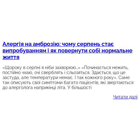
Алергія на амброзію: чому серпень стає
випробуванням і як повернути собі нормальне
життя
«Щороку в серпні я ніби захворюю…» «Починається нежить,
постійно чхаю, очі сверблять і сльозяться. Здається, що це
застуда, але температури немає. І так кожного року». Саме
так описують свої симптоми багато пацієнтів, які звертаються
до алерголога наприкінці літа. У більшості
Читати далі