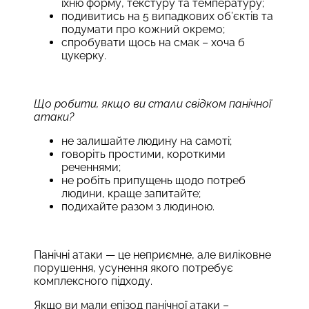
їхню форму, текстуру та температуру;
подивитись на 5 випадкових об’єктів та
подумати про кожний окремо;
спробувати щось на смак – хоча б
цукерку.
Що робити, якщо ви стали свідком панічної
атаки?
не залишайте людину на самоті;
говоріть простими, короткими
реченнями;
не робіть припущень щодо потреб
людини, краще запитайте;
подихайте разом з людиною.
Панічні атаки — це неприємне, але виліковне
порушення, усунення якого потребує
комплексного підходу.
Якщо ви мали епізод панічної атаки –