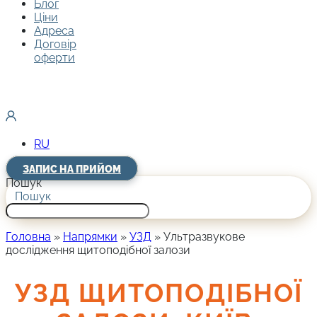
Блог
Ціни
Адреса
Договір
оферти
RU
ЗАПИС НА ПРИЙОМ
Пошук
Пошук
Головна
»
Напрямки
»
УЗД
»
Ультразвукове
дослідження щитоподібної залози
УЗД ЩИТОПОДІБНОЇ