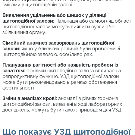
змінами в щитоподібній залозі
Виявлення ущільнень або шишок у ділянці
щитоподібної залози:
Пальпація або самоогляд області
щитоподібної залози можуть виявити вузли або
збільшення органу.
Сімейний анамнез захворювань щитоподібної
залози:
якщо у близьких родичів були проблеми зі
щитоподібною залозою, особливо рак.
Планування вагітності або наявність проблем із
зачаттям:
оскільки щитоподібна залоза впливає на
репродуктивну функцію, УЗД щитоподібної залози
може бути рекомендовано в рамках обстеження
фертильності.
Зміни в аналізах крові:
аномалії в рівнях гормонів
щитоподібної залози, виявлені в ході лабораторних
досліджень, можуть бути також приводом для УЗД.
Що показує УЗД щитоподібної