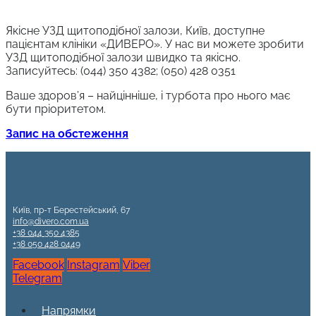
Якісне УЗД щитоподібної залози, Київ, доступне
пацієнтам клініки «ДИВЕРО». У нас ви можете зробити
УЗД щитоподібної залози швидко та якісно.
Записуйтесь: (044) 350 4382; (050) 428 0351
Ваше здоров’я – найцінніше, і турбота про нього має
бути пріоритетом.
З
апис на обстеження
Київ, пр-т Берестейський, 67
info@divero.com.ua
+38 044 350 4385
+38 050 428 0449
Facebook
Instagram
Viber
Telegram
Напрямки